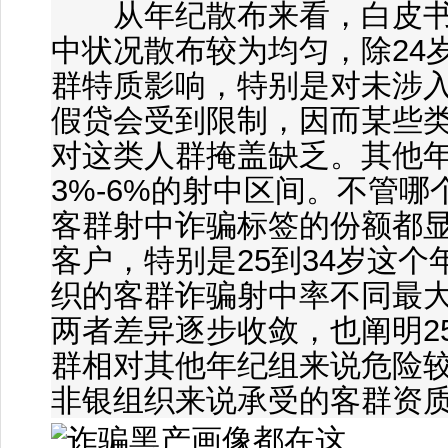
从年纪散布来看，白皮书
中状况散布较为均匀，除24
群特质影响，特别是对未涉
假贷会受到限制，因而某些
对这类人群掩盖缺乏。其他
3%-6%的射中区间。不管
客群射中诈骗标签的份额都
客户，特别是25到34岁这个
织的客群诈骗射中率不同最大
两者差异逐步收敛，也阐明25
群相对其他年纪组来说危险
非银组织来说承受的客群资